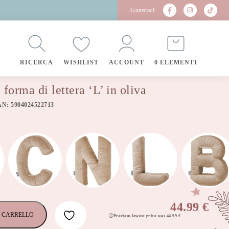
Guardaci
RICERCA
WISHLIST
ACCOUNT
0 ELEMENTI
forma di lettera ‘L’ in oliva
AN: 5904024522713
44.99
€
 CARRELLO
Previous lowest price was
44.99
€
.