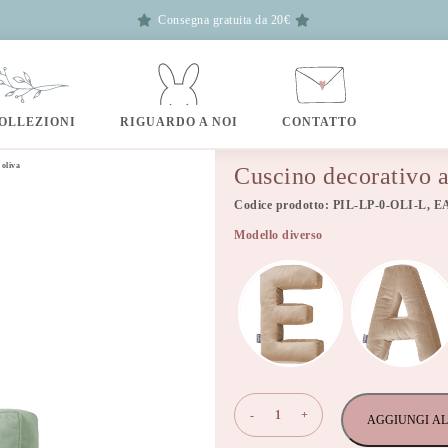
Consegna gratuita da 20€
OLLEZIONI
RIGUARDO A NOI
CONTATTO
 oliva
Cuscino decorativo a 
Codice prodotto: PIL-LP-0-OLI-L, E
Modello diverso
Cuscino
-
+
AGGIUNGI AL
decorativo
a