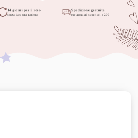
14 giorni per il reso
Spedizione gratuita
senza dare una ragione
per acquisti superiori a 20€