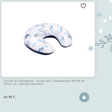
Cuscino da allattamento, cuscino per l’alimentazione 60×40 cm
Verne con copertina rimovibile
49.99
€