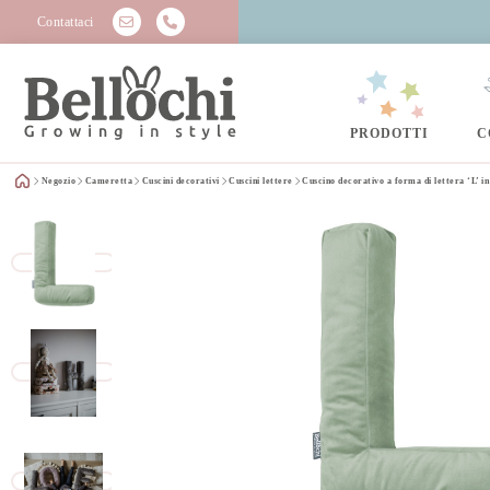
Contattaci
PRODOTTI
C
Negozio
Cameretta
Cuscini decorativi
Cuscini lettere
Cuscino decorativo a forma di lettera ‘L’ in