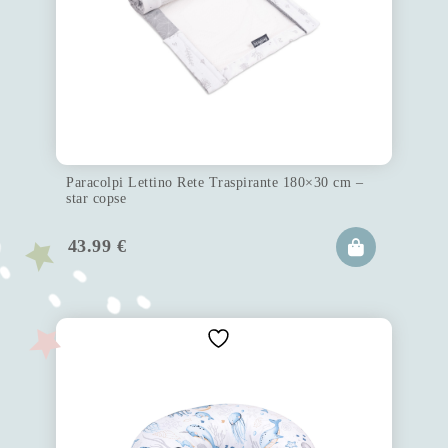
Paracolpi Lettino Rete Traspirante 180×30 cm –
star copse
43.99
€