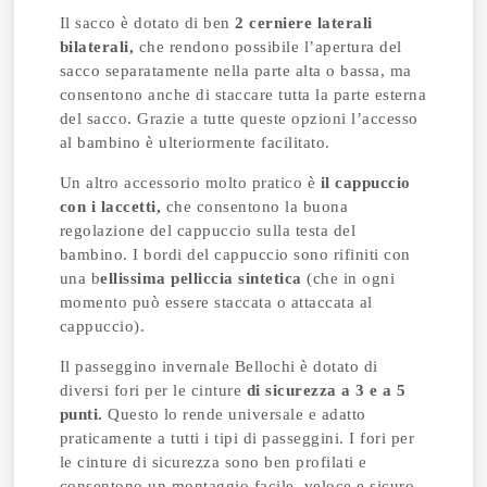
Il sacco è dotato di ben
2 cerniere laterali
bilaterali,
che rendono possibile l’apertura del
sacco separatamente nella parte alta o bassa, ma
consentono anche di staccare tutta la parte esterna
del sacco. Grazie a tutte queste opzioni l’accesso
al bambino è ulteriormente facilitato.
Un altro accessorio molto pratico è
il cappuccio
con i laccetti,
che consentono la buona
regolazione del cappuccio sulla testa del
bambino. I bordi del cappuccio sono rifiniti con
una b
ellissima pelliccia sintetica
(che in ogni
momento può essere staccata o attaccata al
cappuccio).
Il passeggino invernale Bellochi è dotato di
diversi fori per le cinture
di sicurezza a 3 e a 5
punti.
Questo lo rende universale e adatto
praticamente a tutti i tipi di passeggini. I fori per
le cinture di sicurezza sono ben profilati e
consentono un montaggio facile, veloce e sicuro