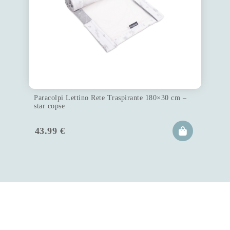
Paracolpi Lettino Rete Traspirante 180×30 cm –
star copse
43.99
€