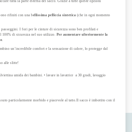
care tutta la parte esterna del sacco. Grazie a tutte queste opzioni
ono rifiniti con una b
ellissima pelliccia sintetica
(che in ogni momento
 passeggini. I fori per le cinture di sicurezza sono ben profilati e
l 100% di sicurezza nel suo utilizzo.
Per aumentare ulteriormente la
co
.
mbino un’incredibile comfort e la sensazione di calore, lo protegge dal
o alle slitte!
iettina umida dei bambini. • lavare in lavatrice a 30 gradi, lavaggio
essuto particolarmente morbido e piacevole al tatto.Il sacco è imbottito con il