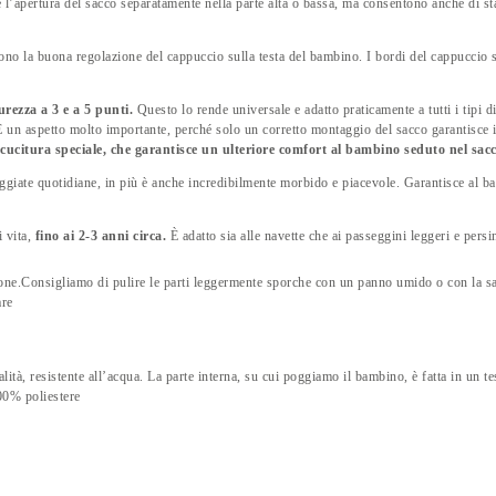
l’apertura del sacco separatamente nella parte alta o bassa, ma consentono anche di stac
no la buona regolazione del cappuccio sulla testa del bambino. I bordi del cappuccio s
curezza a 3 e a 5 punti.
Questo lo rende universale e adatto praticamente a tutti i tipi di
 un aspetto molto importante, perché solo un corretto montaggio del sacco garantisce i
 cucitura speciale, che garantisce un ulteriore comfort al bambino seduto nel sac
ggiate quotidiane, in più è anche incredibilmente morbido e piacevole. Garantisce al ba
 vita,
fino ai 2-3 anni circa.
È adatto sia alle navette che ai passeggini leggeri e persin
ne.Consigliamo di pulire le parti leggermente sporche con un panno umido o con la salv
are
alità, resistente all’acqua. La parte interna, su cui poggiamo il bambino, è fatta in un t
100% poliestere