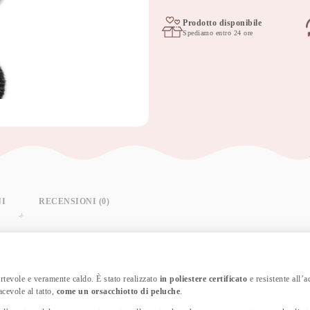
passeggino
0-
Prodotto disponibile
Spediamo entro 24 ore
24m
WINTER
x-
argentato
quantità
NI
RECENSIONI (0)
rtevole e veramente caldo. È stato realizzato
in poliestere certificato
e resistente all’
acevole al tatto,
come un orsacchiotto di peluche
.