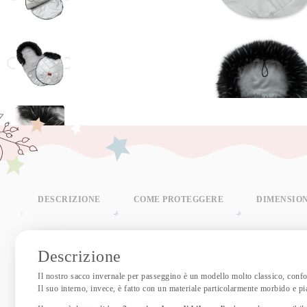
DESCRIZIONE
COME PROTEGGERE
DIMENSIO
Descrizione
Il nostro sacco invernale per passeggino è un modello molto classico, confo
Il suo interno, invece, è fatto con un materiale particolarmente morbido e pi