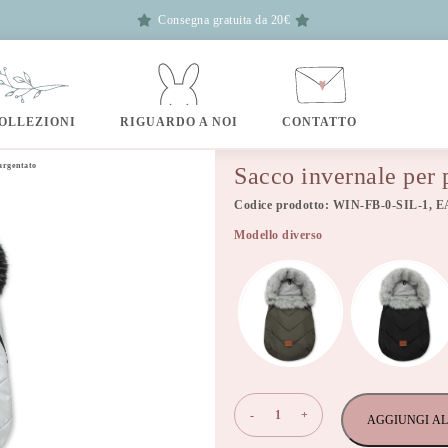
Consegna gratuita da 20€
OLLEZIONI
RIGUARDO A NOI
CONTATTO
argentato
Sacco invernale per
Codice prodotto: WIN-FB-0-SIL-1, 
Modello diverso
Sacco
-
+
AGGIUNGI AL
invernale
per