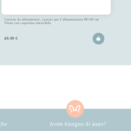
Cuscino da allattamento, cuscino per l’alimentazione 60×40 cm
Verne con copertina rimovibile
49.99
€
che
Avete bisogno di aiuto?