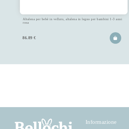
Altalena per bebè in velluto, altalena in legno per bambini 1-3 anni
rosa
86.89
€
Informazione