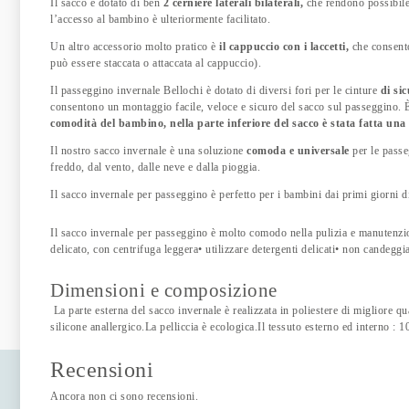
Il sacco è dotato di ben
2 cerniere laterali bilaterali,
che rendono possibile 
l’accesso al bambino è ulteriormente facilitato.
Un altro accessorio molto pratico è
il cappuccio con i laccetti,
che consento
può essere staccata o attaccata al cappuccio).
Il passeggino invernale Bellochi è dotato di diversi fori per le cinture
di si
consentono un montaggio facile, veloce e sicuro del sacco sul passeggino. È
comodità del bambino, nella parte inferiore del sacco è stata fatta una
Il nostro sacco invernale è una soluzione
comoda e universale
per le passe
freddo, dal vento, dalle neve e dalla pioggia.
Il sacco invernale per passeggino è perfetto per i bambini dai primi giorni di
Il sacco invernale per passeggino è molto comodo nella pulizia e manutenzio
delicato, con centrifuga leggera• utilizzare detergenti delicati• non candeggi
Dimensioni e composizione
La parte esterna del sacco invernale è realizzata in poliestere di migliore qu
silicone anallergico.La pelliccia è ecologica.Il tessuto esterno ed interno : 
Recensioni
Ancora non ci sono recensioni.