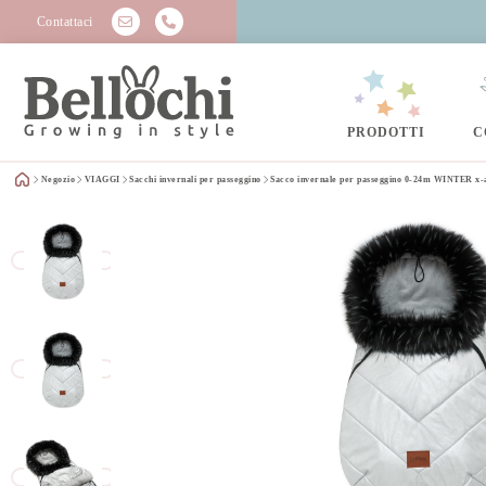
Contattaci
PRODOTTI
C
Negozio
VIAGGI
Sacchi invernali per passeggino
Sacco invernale per passeggino 0-24m WINTER x-