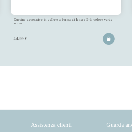
Cuscino decorativo in velluto a forma di lettera B di colore verde
scuro
44.99
€
Assistenza clienti
Guarda an