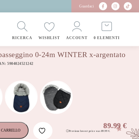
Guardaci
RICERCA
WISHLIST
ACCOUNT
0 ELEMENTI
 passeggino 0-24m WINTER x-argentato
EAN: 5904024521242
89.99
€
 CARRELLO
Previous lowest price was
89.99
€
.