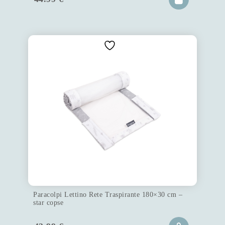
Paracolpi Lettino Rete Traspirante 180×30 cm –
star copse