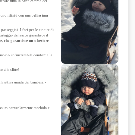
care tutta la parte esterna del
ono rifiniti con una b
ellissima
 passeggini. I fori per le cinture di
ntaggio del sacco garantisce il
e, che garantisce un ulteriore
ambino un’incredibile comfort e la
o alle slitte!
lviettina umida dei bambini. •
tessuto particolarmente morbido e