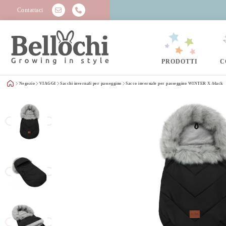
Contattaci
PRODOTTI
C
Negozio
VIAGGI
Sacchi invernali per passeggino
Sacco invernale per passeggino WINTER X-black