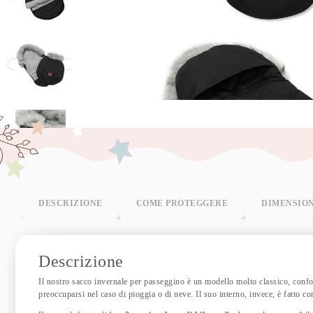
DESCRIZIONE
COME PROTEGGERE
DIMENSIO
Descrizione
Il nostro sacco invernale per passeggino è un modello molto classico, confo
preoccuparsi nel caso di pioggia o di neve. Il suo interno, invece, è fatto c