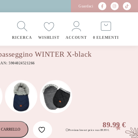
Guardaci
RICERCA
WISHLIST
ACCOUNT
0 ELEMENTI
r passeggino WINTER X-black
EAN: 5904024521266
89.99
€
 CARRELLO
Previous lowest price was
89.99
€
.