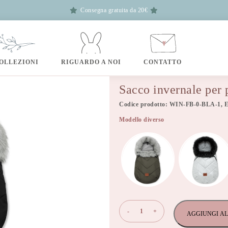
Consegna gratuita da 20€
OLLEZIONI
RIGUARDO A NOI
CONTATTO
Sacco invernale pe
Codice prodotto: WIN-FB-0-BLA-1, 
Modello diverso
Sacco
-
+
AGGIUNGI AL
invernale
per