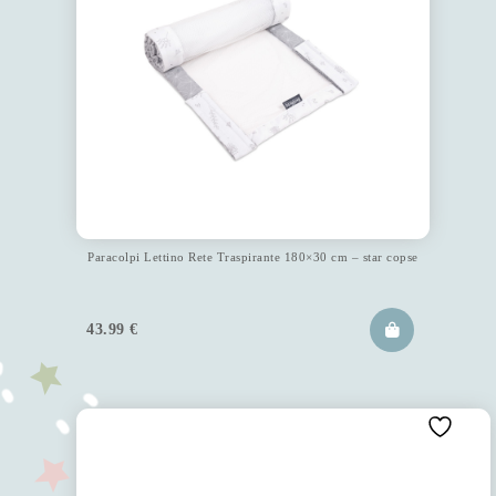
Paracolpi Lettino Rete Traspirante 180×30 cm – star copse
43.99
€