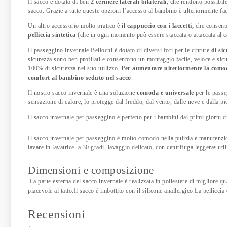
Il sacco è dotato di ben
2 cerniere laterali bilaterali,
che rendono possibile 
sacco. Grazie a tutte queste opzioni l’accesso al bambino è ulteriormente faci
Un altro accessorio molto pratico è
il cappuccio con i laccetti,
che consento
pelliccia sintetica
(che in ogni momento può essere staccata o attaccata al 
Il passeggino invernale Bellochi è dotato di diversi fori per le cinture
di si
sicurezza sono ben profilati e consentono un montaggio facile, veloce e sic
100% di sicurezza nel suo utilizzo.
Per aumentare ulteriormente la comodi
comfort al bambino seduto nel sacco
.
Il nostro sacco invernale è una soluzione
comoda e universale
per le passe
sensazione di calore, lo protegge dal freddo, dal vento, dalle neve e dalla pi
Il sacco invernale per passeggino è perfetto per i bambini dai primi giorni di
Il sacco invernale per passeggino è molto comodo nella pulizia e manutenzi
lavare in lavatrice a 30 gradi, lavaggio delicato, con centrifuga leggera• uti
Dimensioni e composizione
La parte esterna del sacco invernale è realizzata in poliestere di migliore qu
piacevole al tatto.Il sacco è imbottito con il silicone anallergico.La pellicci
Recensioni