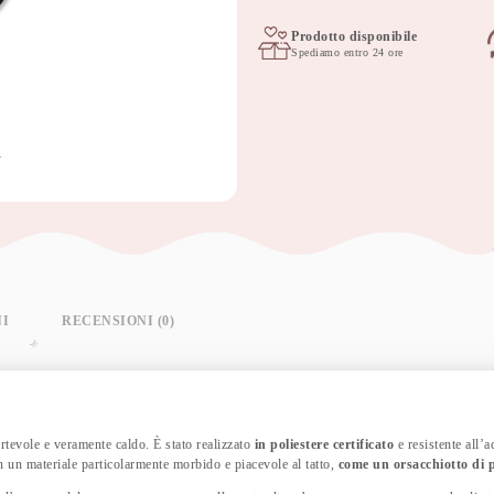
passeggino
WINTER
Prodotto disponibile
Spediamo entro 24 ore
X-
black
quantità
NI
RECENSIONI (0)
rtevole e veramente caldo. È stato realizzato
in poliestere certificato
e resistente all’
on un materiale particolarmente morbido e piacevole al tatto,
come un orsacchiotto di 