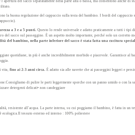
l’apertura del sacco separatamente nella parte alta o bassa, ma consentono anche di stac
litato.
no la buona regolazione del cappuccio sulla testa del bambino. I bordi del cappuccio s
cappuccio).
curezza a 3 e a 5 punti.
Questo lo rende universale e adatto praticamente a tutti i tipi di
uro del sacco sul passeggino. È un aspetto molto importante, perché solo un corretto mo
tà del bambino, nella parte inferiore del sacco è stata fatta una cucitura special
ggiate quotidiane, in più è anche incredibilmente morbido e piacevole. Garantisce al b
oggia.
 vita,
fino ai 2-3 anni circa.
È adatto sia alle navette che ai passeggini leggeri e persin
one.Consigliamo di pulire le parti leggermente sporche con un panno umido o con la sa
lizzare detergenti delicati• non candeggiare
alità, resistente all’acqua. La parte interna, su cui poggiamo il bambino, è fatta in un 
a è ecologica.Il tessuto esterno ed interno : 100% poliestere