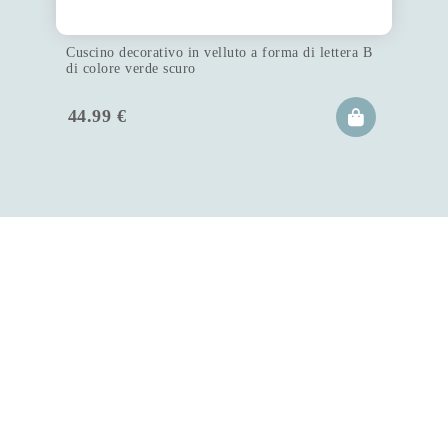
Cuscino decorativo in velluto a forma di lettera B
di colore verde scuro
44.99
€