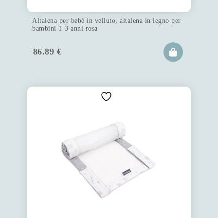
Altalena per bebè in velluto, altalena in legno per
bambini 1-3 anni rosa
86.89
€