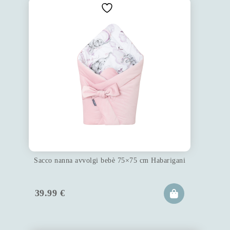
Sacco nanna avvolgi bebè 75×75 cm Habarigani
39.99
€