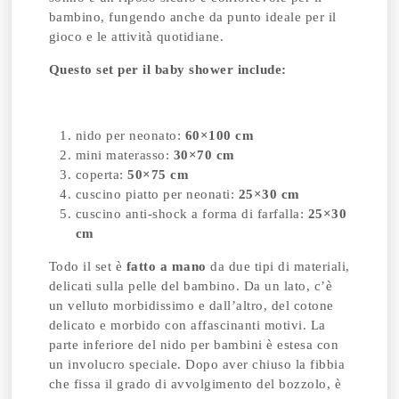
bambino, fungendo anche da punto ideale per il
gioco e le attività quotidiane.
Questo set per il baby shower include:
nido per neonato:
60×100 cm
mini materasso:
30×70 cm
coperta:
50×75 cm
cuscino piatto per neonati:
25×30 cm
cuscino anti-shock a forma di farfalla:
25×30
cm
Todo il set è
fatto a mano
da due tipi di materiali,
delicati sulla pelle del bambino. Da un lato, c’è
un velluto morbidissimo e dall’altro, del cotone
delicato e morbido con affascinanti motivi. La
parte inferiore del nido per bambini è estesa con
un involucro speciale. Dopo aver chiuso la fibbia
che fissa il grado di avvolgimento del bozzolo, è