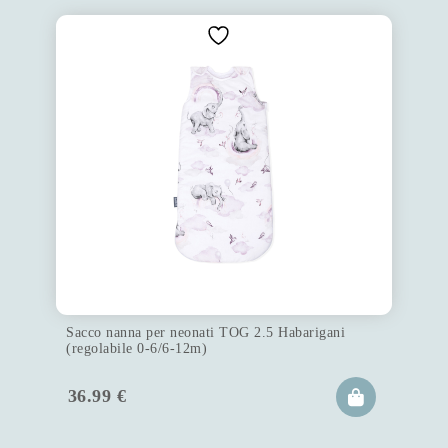
Sacco nanna per neonati TOG 2.5 Habarigani
(regolabile 0-6/6-12m)
36.99
€