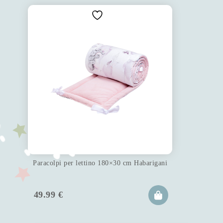
Paracolpi per lettino 180×30 cm Habarigani
49.99
€