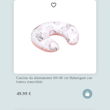
Cuscino da allattamento 60×40 cm Habarigani con
fodera rimovibile
49.99
€