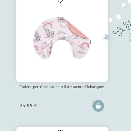
Fodera per Cuscino da Allattamento Habarigani
25.99
€