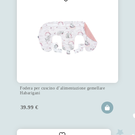
Fodera per cuscino d’alimentazione gemellare
Habarigani
39.99
€