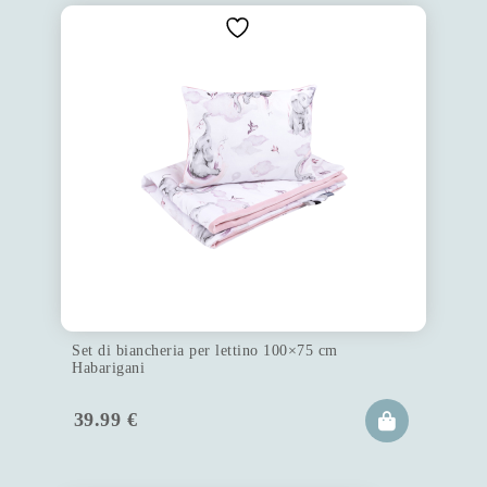
Set di biancheria per lettino 100×75 cm
Habarigani
39.99
€