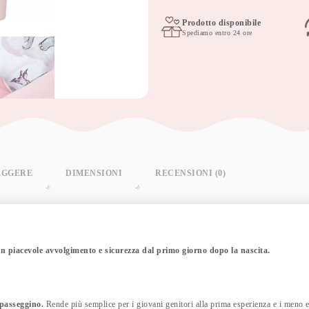
bebè
75x75
Prodotto disponibile
Spediamo entro 24 ore
cm
Habarigani
quantità
EGGERE
DIMENSIONI
RECENSIONI (0)
n piacevole avvolgimento e sicurezza dal primo giorno dopo la nascita.
 passeggino.
Rende più semplice per i giovani genitori alla prima esperienza e i meno 