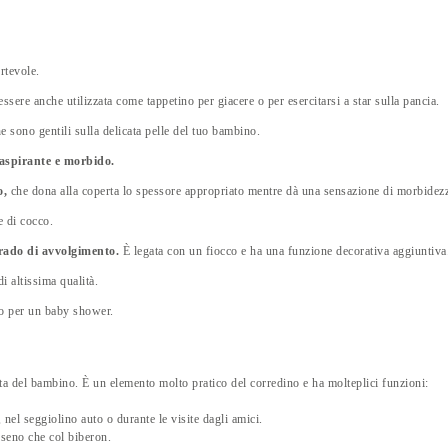
rtevole.
ssere anche utilizzata come tappetino per giacere o per esercitarsi a star sulla pancia.
e sono gentili sulla delicata pelle del tuo bambino.
raspirante e
morbido.
o,
che dona alla coperta lo spessore appropriato mentre dà una sensazione di morbidez
e di cocco.
grado di avvolgimento.
È legata con un fiocco e ha una funzione decorativa aggiuntiva
i altissima qualità.
lo per un baby shower.
vita del bambino. È un elemento molto pratico del corredino e ha molteplici funzioni:
nel seggiolino auto o durante le visite dagli amici.
 seno che col biberon.