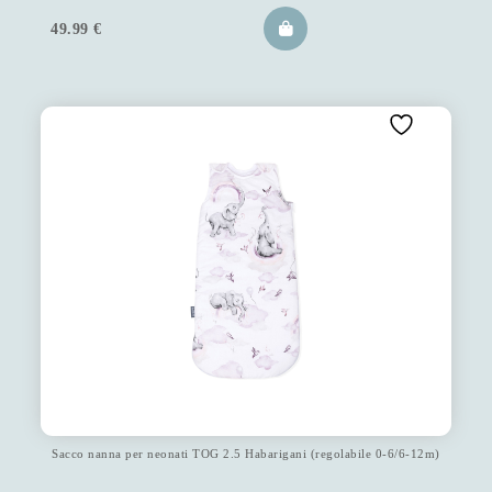
49.99
€
Sacco nanna per neonati TOG 2.5 Habarigani (regolabile 0-6/6-12m)