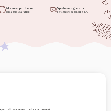
14 giorni per il reso
Spedizione gratuita
senza dare una ragione
per acquisti superiori a 20€
esperti di mantenere o cullare un neonato.