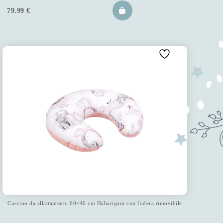
79.99
€
Cuscino da allattamento 60×40 cm Habarigani con fodera rimovibile