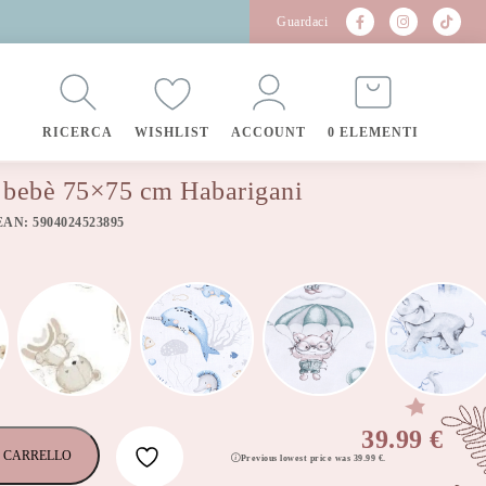
Guardaci
RICERCA
WISHLIST
ACCOUNT
0 ELEMENTI
 bebè 75×75 cm Habarigani
EAN: 5904024523895
39.99
€
 CARRELLO
Previous lowest price was
39.99
€
.