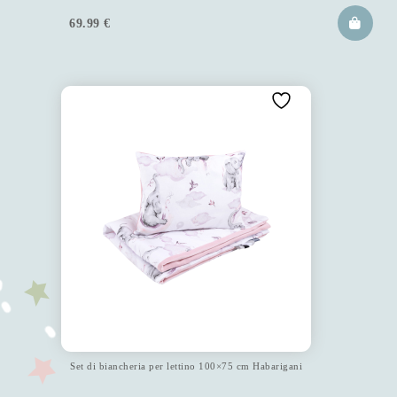
69.99
€
Set di biancheria per lettino 100×75 cm Habarigani