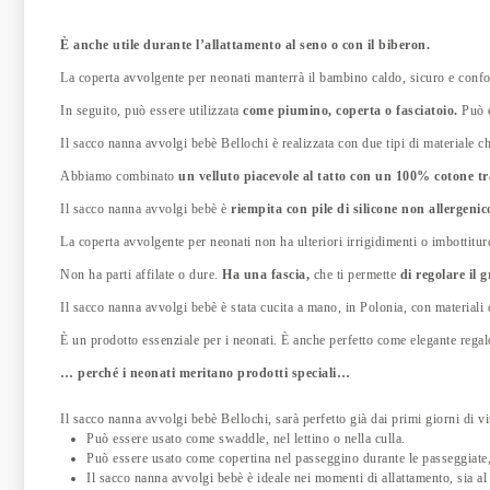
È anche utile durante l’allattamento al seno o con il biberon.
La coperta avvolgente per neonati manterrà il bambino caldo, sicuro e confo
In seguito, può essere utilizzata
come piumino, coperta o fasciatoio.
Può e
Il sacco nanna avvolgi bebè Bellochi è realizzata con due tipi di materiale ch
Abbiamo combinato
un velluto piacevole al tatto con un 100% cotone t
Il sacco nanna avvolgi bebè è
riempita con pile di silicone non allergenic
La coperta avvolgente per neonati non ha ulteriori irrigidimenti o imbottitur
Non ha parti affilate o dure.
Ha una fascia,
che ti permette
di regolare il 
Il sacco nanna avvolgi bebè è stata cucita a mano, in Polonia, con materiali d
È un prodotto essenziale per i neonati. È anche perfetto come elegante rega
… perché i neonati meritano prodotti speciali…
Il sacco nanna avvolgi bebè Bellochi, sarà perfetto già dai primi giorni di 
Può essere usato come swaddle, nel lettino o nella culla.
Può essere usato come copertina nel passeggino durante le passeggiate, 
Il sacco nanna avvolgi bebè è ideale nei momenti di allattamento, sia al