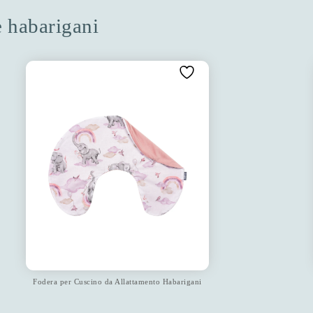
ne habarigani
Fodera per Cuscino da Allattamento Habarigani