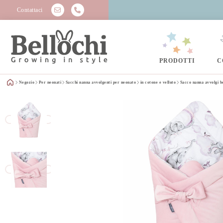
Contattaci
PRODOTTI
C
Negozio
Per neonati
Sacchi nanna avvolgenti per neonato
in cotone e velluto
Sacco nanna avvolgi 