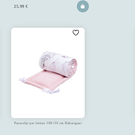
25.99
€
Paracolpi per lettino 180×30 cm Habarigani