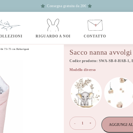
Consegna gratuita da 20€
OLLEZIONI
RIGUARDO A NOI
CONTATTO
bebè 75×75 cm Habarigani
Sacco nanna avvolgi
Codice prodotto: SWA-SB-0-HAB-1, 
Modello diverso
Sacco
-
+
AGGIUNGI AL
nanna
avvolgi