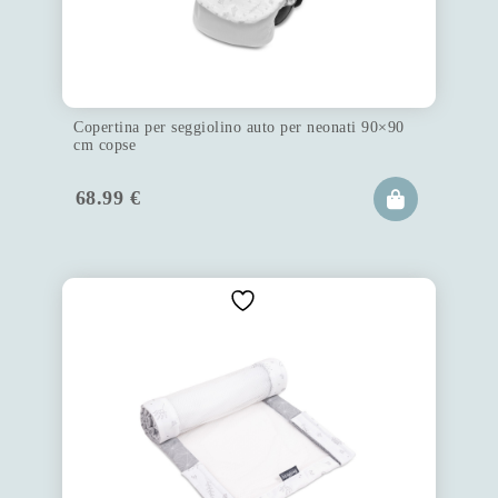
Copertina per seggiolino auto per neonati 90×90
cm copse
68.99
€