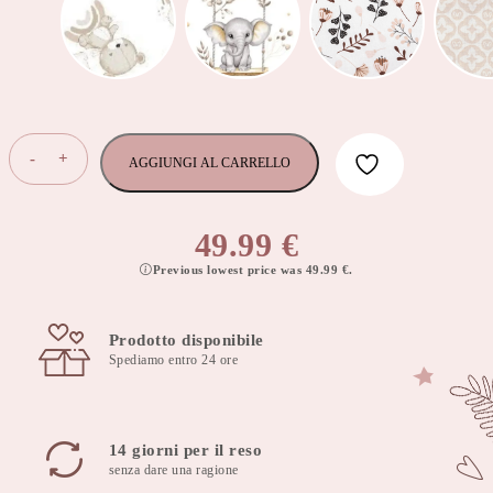
Cuscino
-
+
AGGIUNGI AL CARRELLO
da
allattamento,
cuscino
49.99
€
da
Previous lowest price was
49.99
€
.
alimentazione
60x40
cm
Prodotto disponibile
fantasie
Spediamo entro 24 ore
cioccolato
con
copertura
rimovibile
14 giorni per il reso
-
senza dare una ragione
Choco