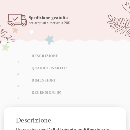
Fantasy
quantità
Spedizione gratuita
per acquisti superiori a 20€
DESCRIZIONE
QUANDO USARLO?
DIMENSIONI
RECENSIONI (0)
Descrizione
Un cuscino per l’allattamento multifunzionale,