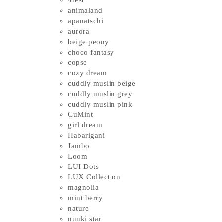
4rest
animaland
apanatschi
aurora
beige peony
choco fantasy
copse
cozy dream
cuddly muslin beige
cuddly muslin grey
cuddly muslin pink
CuMint
girl dream
Habarigani
Jambo
Loom
LUI Dots
LUX Collection
magnolia
mint berry
nature
nunki star