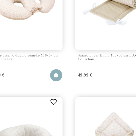
e cuscino doppio gemello 100×57 cm
Paracolpi per lettino 180×30 cm LU
ione lux
Collection
9
€
49.99
€