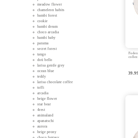
meadow flower
chameleon habits
bambi forest
cookie
bambi dream
choco arcadia
bambi baby
parama
secret forest
Foder
tango
collez
doti bello
larisa gentle grey
ocean blue
39.9
teddy
larisa chocolate coffee
toffi
arcadia
beige flower
star bear
4rest
animaland
apanatschi
aurora
beige peony
choco fantasy