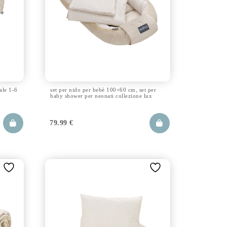
ale 1-6
set per nido per bebè 100×60 cm, set per
baby shower per neonati collezione lux
79.99
€