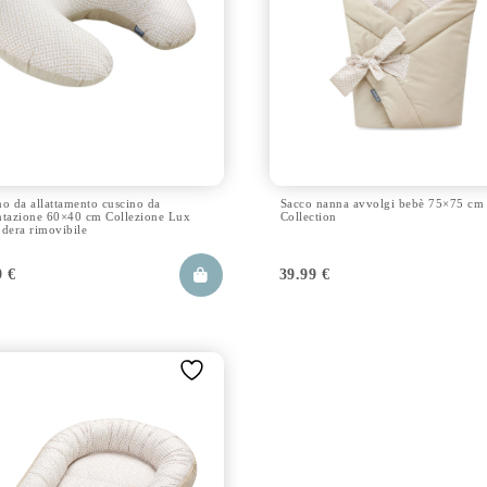
no da allattamento cuscino da
Sacco nanna avvolgi bebè 75×75 cm
ntazione 60×40 cm Collezione Lux
Collection
odera rimovibile
9
€
39.99
€