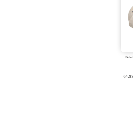
Ridut
64.9