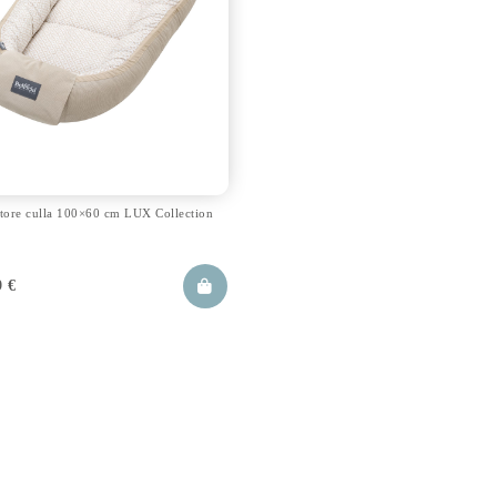
tore culla 100×60 cm LUX Collection
9
€