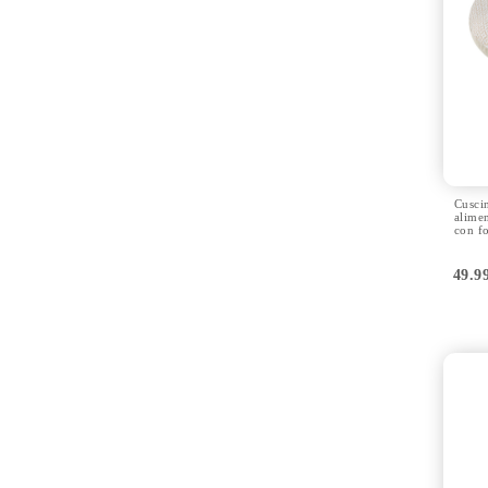
Cusci
alime
con f
49.9