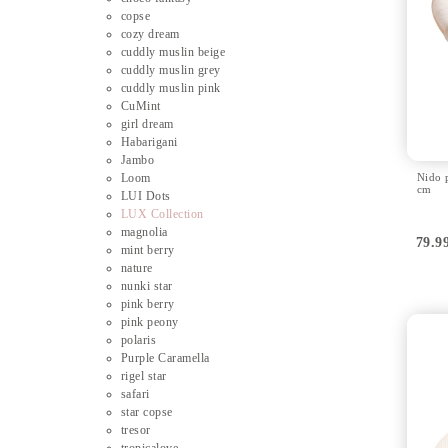
copse
cozy dream
cuddly muslin beige
cuddly muslin grey
cuddly muslin pink
CuMint
girl dream
Habarigani
Jambo
Loom
Nido 
cm
LUI Dots
LUX Collection
magnolia
79.9
mint berry
nature
nunki star
pink berry
pink peony
polaris
Purple Caramella
rigel star
safari
star copse
tresor
tropicalove