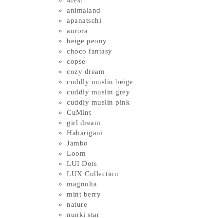
4rest
animaland
apanatschi
aurora
beige peony
choco fantasy
copse
cozy dream
cuddly muslin beige
cuddly muslin grey
cuddly muslin pink
CuMint
girl dream
Habarigani
Jambo
Loom
LUI Dots
LUX Collection
magnolia
mint berry
nature
nunki star