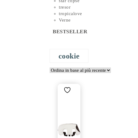
star copse
tresor
tropicalove
Verne
BESTSELLER
cookie