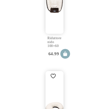
Riduttore
nido
100×60
cm
64.99
€
cookie