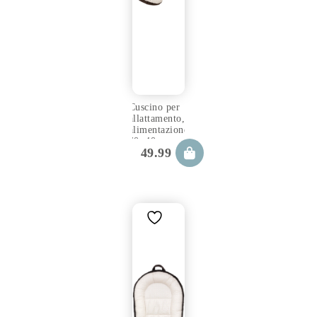
Cuscino per
allattamento,
alimentazione
60×40 cm
49.99
€
cookie con
fodera
rimovibile