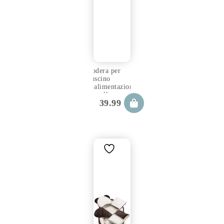
Fodera per
cuscino
d’alimentazione
gemellare
39.99
€
cookie