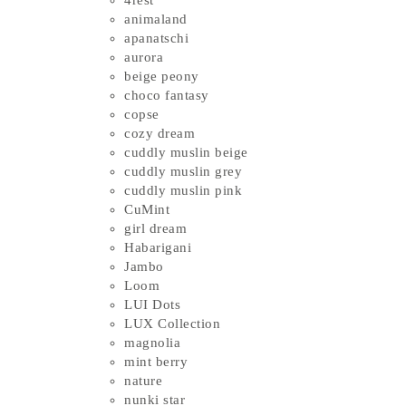
4rest
animaland
apanatschi
aurora
beige peony
choco fantasy
copse
cozy dream
cuddly muslin beige
cuddly muslin grey
cuddly muslin pink
CuMint
girl dream
Habarigani
Jambo
Loom
LUI Dots
LUX Collection
magnolia
mint berry
nature
nunki star