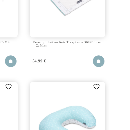
o CuMint
Paracolpi Lettino Rete Traspirante 360×30 cm
– CuMint
54.99
€