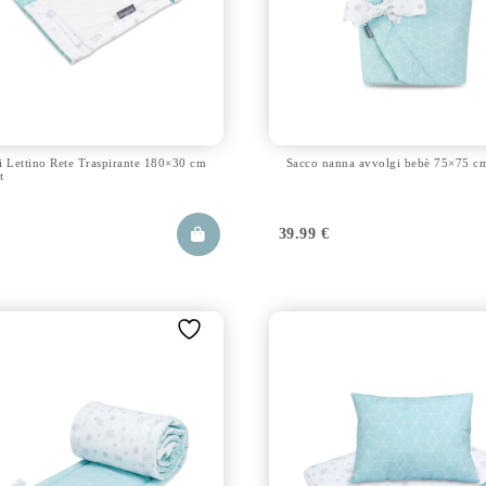
i Lettino Rete Traspirante 180×30 cm
Sacco nanna avvolgi bebè 75×75 c
t
€
39.99
€