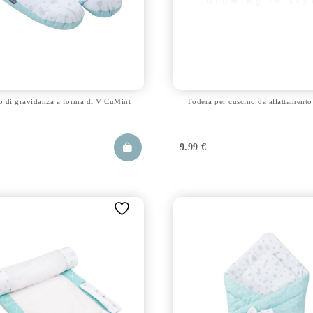
o di gravidanza a forma di V CuMint
Fodera per cuscino da allattament
€
9.99
€