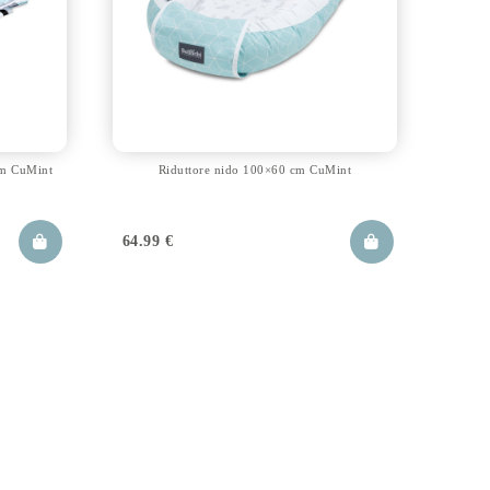
 cm CuMint
Riduttore nido 100×60 cm CuMint
64.99
€