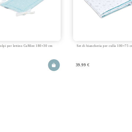
olpi per lettino CuMint 180×30 cm
Set di biancheria per culla 100×75
€
39.99
€