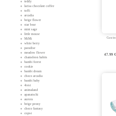
teddy
larisa chocolate coffee
toffi
arcadia
beige flower
star bear
mint sage
little mouse
Cuscin
MiMi
white berry
paradise
meadow flower
47.99
chameleon habits
bambi forest
cookie
bambi dream
choco arcadia
bambi baby
4rest
animaland
apanatschi
aurora
beige peony
choco fantasy
copse