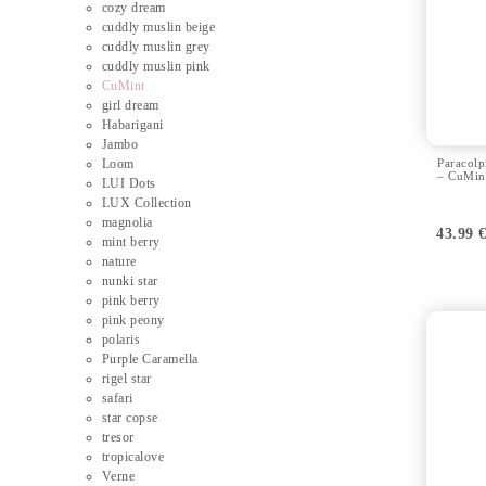
cozy dream
cuddly muslin beige
cuddly muslin grey
cuddly muslin pink
CuMint
girl dream
Habarigani
Jambo
Loom
Paracolp
– CuMin
LUI Dots
LUX Collection
magnolia
43.99
mint berry
nature
nunki star
pink berry
pink peony
polaris
Purple Caramella
rigel star
safari
star copse
tresor
tropicalove
Verne