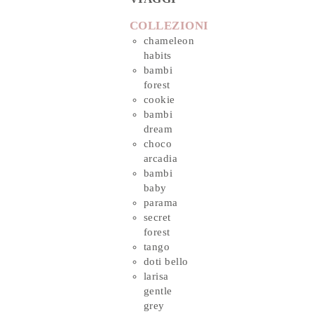
COLLEZIONI
chameleon
habits
bambi
forest
cookie
bambi
dream
choco
arcadia
bambi
baby
parama
secret
forest
tango
doti bello
larisa
gentle
grey