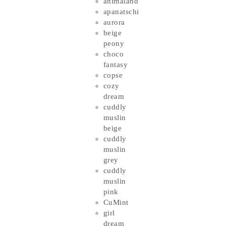
animaland
apanatschi
aurora
beige
peony
choco
fantasy
copse
cozy
dream
cuddly
muslin
beige
cuddly
muslin
grey
cuddly
muslin
pink
CuMint
girl
dream