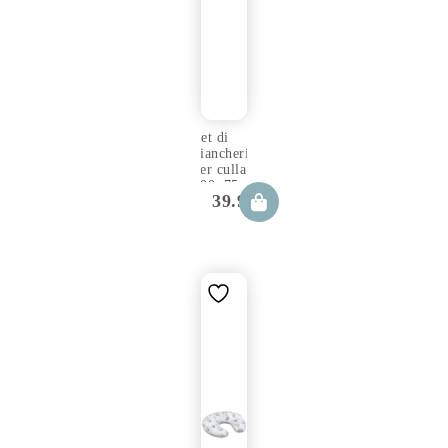
Set di
biancheria
per culla
100×75
39.99
€
cm Loom