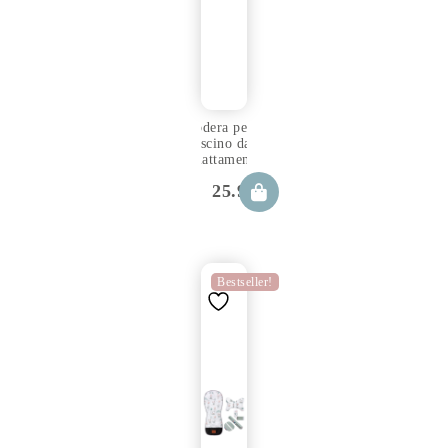
Fodera per
cuscino da
allattamento
Loom
25.99
€
Bestseller!