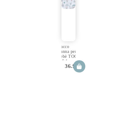
Sacco
nanna per
bebè TOG
2.5 Loom
36.99
€
(regolabile
0-6/6-
12m)