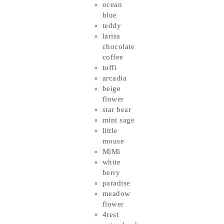
ocean
blue
teddy
larisa
chocolate
coffee
toffi
arcadia
beige
flower
star bear
mint sage
little
mouse
MiMi
white
berry
paradise
meadow
flower
4rest