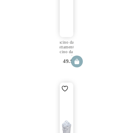
Cuscino da
allattamento,
cuscino da
alimentazione
49.99
€
60×40 cm
Loom con
fodera
rimovibile