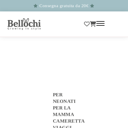
Consegna gratuita da 20€
PER
NEONATI
PER LA
MAMMA
CAMERETTA
VIAGGI