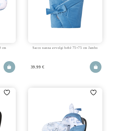
0 cm
Sacco nanna avvolgi bebè 75×75 cm Jambo
39.99
€