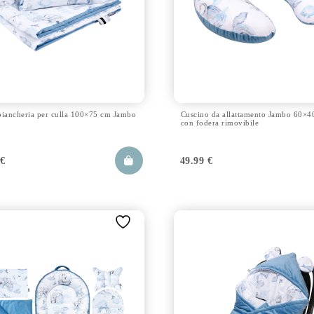
 biancheria per culla 100×75 cm Jambo
Cuscino da allattamento Jambo 60×4
con fodera rimovibile
9
€
49.99
€