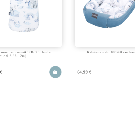
nanna per neonati TOG 2.5 Jambo
Riduttore nido 100×60 cm Ja
bile 0-6 / 6-12m)
9
€
64.99
€