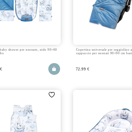
 baby shower per neonato, nido 90×60
Copertina universale per seggiolino 
mbo
cappuccio per neonati 90×90 cm bas
9
€
72.99
€