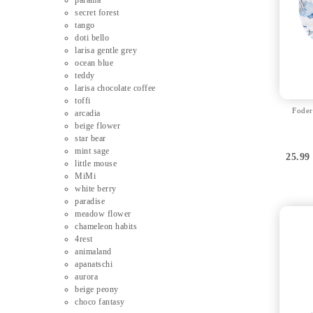
parama
secret forest
tango
doti bello
larisa gentle grey
ocean blue
teddy
larisa chocolate coffee
toffi
Foder
arcadia
beige flower
star bear
mint sage
25.9
little mouse
MiMi
white berry
paradise
meadow flower
chameleon habits
4rest
animaland
apanatschi
aurora
beige peony
choco fantasy