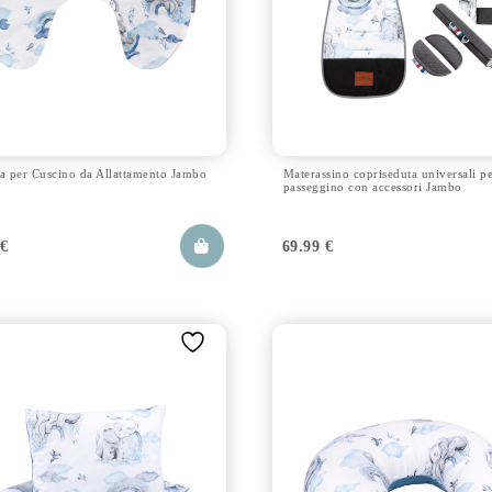
a per Cuscino da Allattamento Jambo
Materassino copriseduta universali p
passeggino con accessori Jambo
9
€
69.99
€