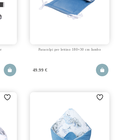
er
Paracolpi per lettino 180×30 cm Jambo
49.99
€