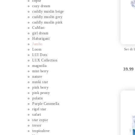
copse
cozy dream
cuddly muslin beige
cuddly muslin grey
cuddly muslin pink
CuMint
girl dream
Habarigani
Jambo
Loom
Set di
LUI Dots
LUX Collection
magnolia
39.9
mint berry
nature
nunki star
pink berry
pink peony
polaris
Purple Caramella
rigel star
safari
star copse
tresor
tropicalove