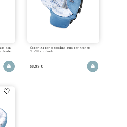
auto con
Copertina per seggiolino auto per neonati
ic Jambo
90×90 cm Jambo
68.99
€