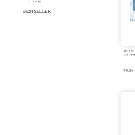
Verne
BESTSELLER
set per
cm Ja
79.9