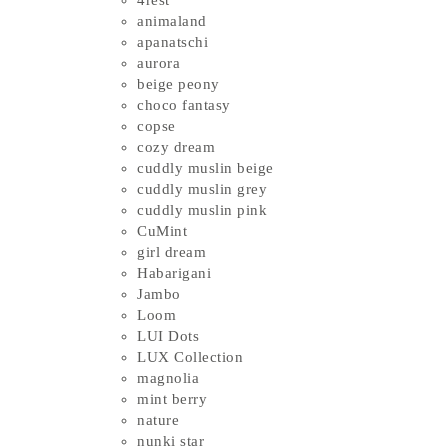
4rest
animaland
apanatschi
aurora
beige peony
choco fantasy
copse
cozy dream
cuddly muslin beige
cuddly muslin grey
cuddly muslin pink
CuMint
girl dream
Habarigani
Jambo
Loom
LUI Dots
LUX Collection
magnolia
mint berry
nature
nunki star