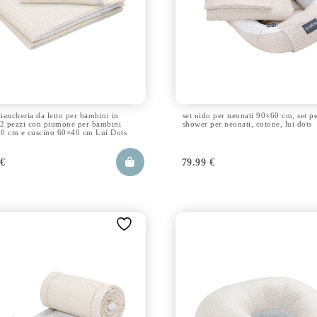
biancheria da letto per bambini in
set nido per neonati 90×60 cm, set p
 2 pezzi con piumone per bambini
shower per neonati, cotone, lui dots
0 cm e cuscino 60×40 cm Lui Dots
9
€
79.99
€