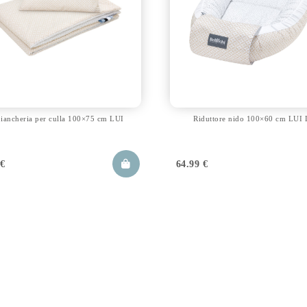
biancheria per culla 100×75 cm LUI
Riduttore nido 100×60 cm LUI 
9
€
64.99
€