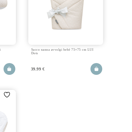
i
Sacco nanna avvolgi bebè 75×75 cm LUI
Dots
39.99
€