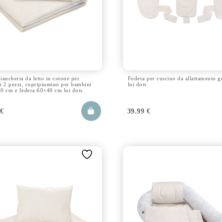
biancheria da letto in cotone per
Fodera per cuscino da allattamento g
i 2 pezzi, copripiumino per bambini
lui dots
0 cm e federa 60×40 cm lui dots
9
€
39.99
€