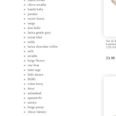
bambi dream
choco arcadia
bambi baby
parama
secret forest
tango
doti bello
larisa gentle grey
ocean blue
Set di 
teddy
bambin
larisa chocolate coffee
135×10
toffi
arcadia
33.9
beige flower
star bear
mint sage
little mouse
MiMi
white berry
4rest
animaland
apanatschi
aurora
beige peony
choco fantasy