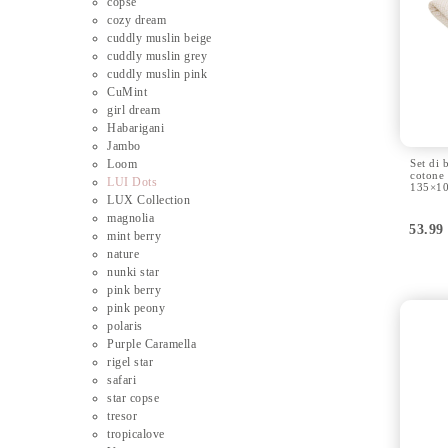
copse
cozy dream
cuddly muslin beige
cuddly muslin grey
cuddly muslin pink
CuMint
girl dream
Habarigani
Jambo
Loom
Set di 
cotone
LUI Dots
135×10
LUX Collection
magnolia
53.9
mint berry
nature
nunki star
pink berry
pink peony
polaris
Purple Caramella
rigel star
safari
star copse
tresor
tropicalove