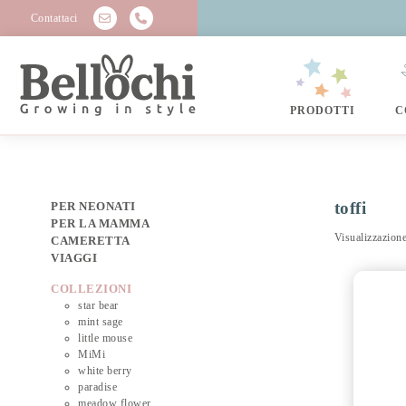
Contattaci
PRODOTTI
C
toffi
PER NEONATI
PER LA MAMMA
Visualizzazione
CAMERETTA
VIAGGI
COLLEZIONI
star bear
mint sage
little mouse
MiMi
white berry
paradise
meadow flower