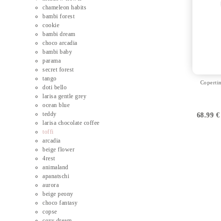
chameleon habits
bambi forest
cookie
bambi dream
choco arcadia
bambi baby
parama
secret forest
tango
Copertin
doti bello
larisa gentle grey
ocean blue
teddy
68.99
€
larisa chocolate coffee
toffi
arcadia
beige flower
4rest
animaland
apanatschi
aurora
beige peony
choco fantasy
copse
cozy dream