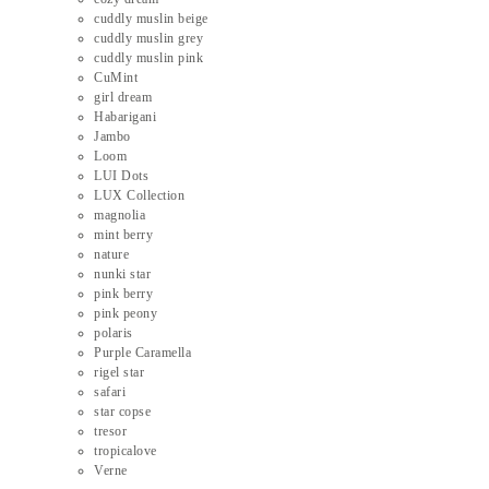
cuddly muslin beige
cuddly muslin grey
cuddly muslin pink
CuMint
girl dream
Habarigani
Jambo
Loom
LUI Dots
LUX Collection
magnolia
mint berry
nature
nunki star
pink berry
pink peony
polaris
Purple Caramella
rigel star
safari
star copse
tresor
tropicalove
Verne