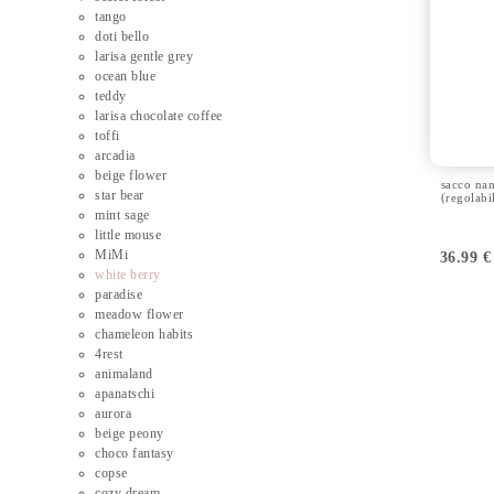
tango
doti bello
larisa gentle grey
ocean blue
teddy
larisa chocolate coffee
toffi
arcadia
beige flower
sacco na
star bear
(regolabi
mint sage
little mouse
MiMi
36.99
€
white berry
paradise
meadow flower
chameleon habits
4rest
animaland
apanatschi
aurora
beige peony
choco fantasy
copse
cozy dream