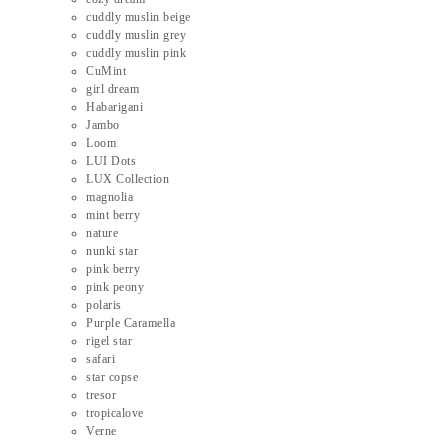
cuddly muslin beige
cuddly muslin grey
cuddly muslin pink
CuMint
girl dream
Habarigani
Jambo
Loom
LUI Dots
LUX Collection
magnolia
mint berry
nature
nunki star
pink berry
pink peony
polaris
Purple Caramella
rigel star
safari
star copse
tresor
tropicalove
Verne