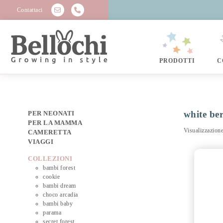
Contattaci
PRODOTTI
C
white be
PER NEONATI
PER LA MAMMA
Visualizzazione
CAMERETTA
VIAGGI
COLLEZIONI
bambi forest
cookie
bambi dream
choco arcadia
bambi baby
parama
secret forest