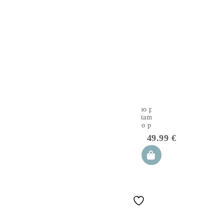
Cuscino per
l’allattamento,
cuscino per
l’alimentazione
49.99
€
60×40 cm
Apanatschi