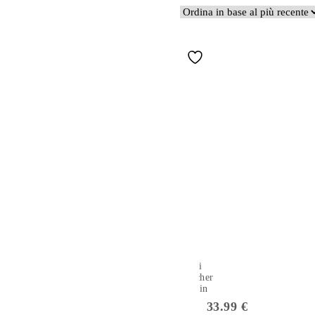
Set di
biancheria da
letto in
cotone per
33.99
€
bambini 2