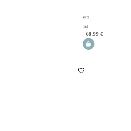
Copertina
per
seggiolino
auto per
68.99
€
bambini
90×90 cm
Apanatschi
grigio