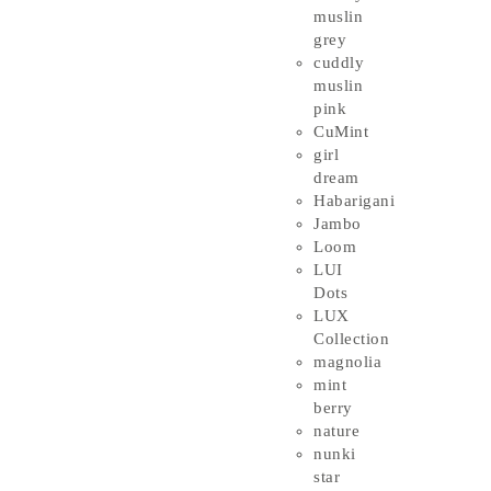
muslin
grey
cuddly
muslin
pink
CuMint
girl
dream
Habarigani
Jambo
Loom
LUI
Dots
LUX
Collection
magnolia
mint
berry
nature
nunki
star