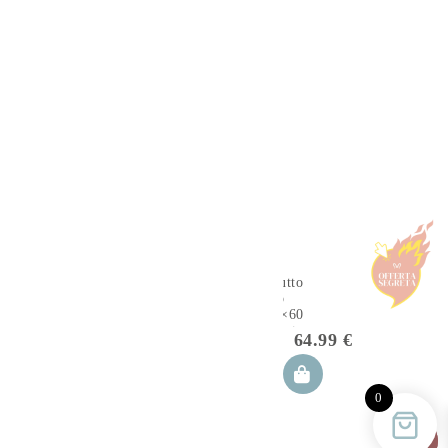
Riduttore
nido
100×60 cm
apanataschi
64.99
€
0