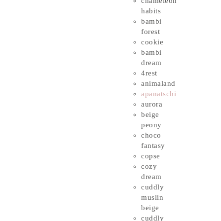
chameleon
habits
bambi
forest
cookie
bambi
dream
4rest
animaland
apanatschi
aurora
beige
peony
choco
fantasy
copse
cozy
dream
cuddly
muslin
beige
cuddly