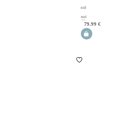
set nido
per
neonati
90×60
79.99
€
cm, set
doccia per
neonati,
cotone,
apanatschi