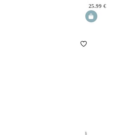
apanatschi
25.99
€
Set di