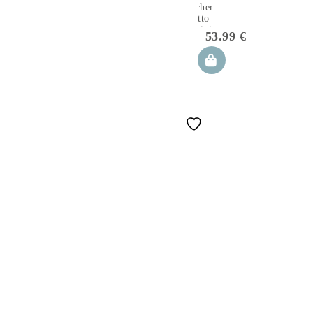
biancheria
da letto per
bambini in
53.99
€
cotone 2
pezzi con
riempimento
coperta
135×100 cm
e cuscino
60×40 cm
apanatschi