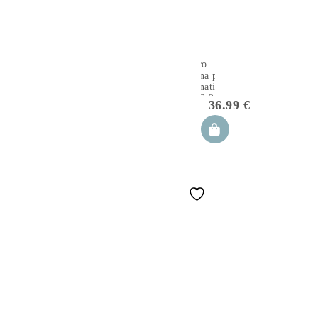
sacco
nanna per
neonati
TOG 2.5
36.99
€
apanatschi
(regolabile
0-6/6-
12m)