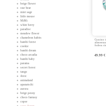
beige flower
star bear
mint sage
little mouse
MiMi
white berry
paradise
meadow flower
chameleon habits
Cuscino d
bambi forest
alimenta
fodera ri
cookie
bambi dream
choco arcadia
49.99
€
bambi baby
parama
secret forest
tango
4rest
animaland
apanatschi
aurora
beige peony
choco fantasy
copse
cozy dream