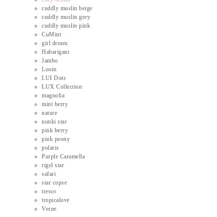
cuddly muslin beige
cuddly muslin grey
cuddly muslin pink
CuMint
girl dream
Habarigani
Jambo
Loom
LUI Dots
LUX Collection
magnolia
mint berry
nature
nunki star
pink berry
pink peony
polaris
Purple Caramella
rigel star
safari
star copse
tresor
tropicalove
Verne