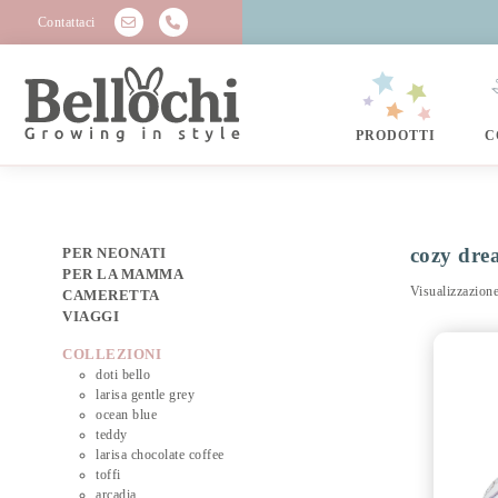
Contattaci
PRODOTTI
C
cozy dre
PER NEONATI
PER LA MAMMA
Visualizzazione
CAMERETTA
VIAGGI
COLLEZIONI
doti bello
larisa gentle grey
ocean blue
teddy
larisa chocolate coffee
toffi
arcadia